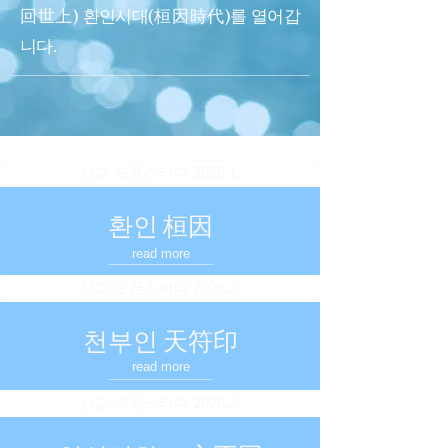
回世上) 환인시대(桓因時代)를 열어갑
니다.
선교 오픈스터디 2026.1.
환인 桓因
read more
선교 오픈스터디 2026.2.
천부인 天符印
read more
선교 오픈스터디 2026.3.