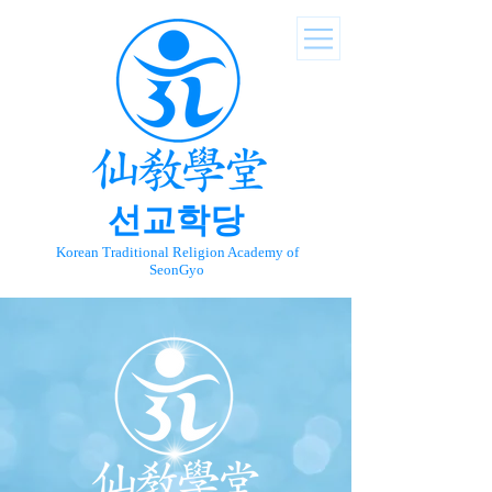
선교학당
Korean Traditional Religion Academy of
SeonGyo