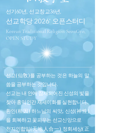
선기60년, 선교창교36년,
선교학당
202
6' 오픈스터디
Korean Traditional Religion SeonGyo,
OPEN STUDY
선교(仙敎)를 공부하는 것은 하늘의 말
씀을 공부하는 것입니다.
선교는 내 안에 잠재되어진 신성의 빛을
찾아 홍익인간 재세이화를 실현합니다.
​환인(桓因) 하느님의 씨앗, 신성(神性)
을 회복하고 꽃피우는 선교신앙으로
천지인합일(天地人合一) 정회세상(正