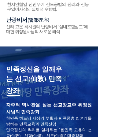
천지인합일 선인무예 선도공법의 원리와 선농
무일여사상의 실체적 수행법.
난랑비서
(鸞郞碑序)
신라 고운 최치원의 난랑비서 "실내포함삼교"에
대한 취정원사님의 새로운 해석.
민족정신을 일깨우
는 선교
(
仙敎
)
민족
강좌
자주적 역사관을 심는 선교창교주 취정원
사님의 민족강좌
한민족 하느님 사상의 부활과 민족중흥 & 겨레를
밝히는 민족교육과 민족신앙
민족정신의 뿌리를 일깨우는 "한민족 고유의 선
교(仙敎) . 선학(仙學) . 선도(仙道)" 대중강좌