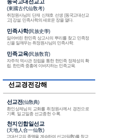
동국고대선교고
(東國古代仙敎考)
취정원사님의 단재 신채호 선생 [동국고대선교
고] 강설. 민족사학의 새로운 장을 열다.
민족사학
(民族史學)
잃어버린 한민족 상고사의 뿌리를 찾고 민족정
신을 일깨우는 취정원사님의 민족사학.
민족교육
(民族敎育)
자주적 역사관 정립을 통한 한민족 정체성의 확
립. 한민족 중흥에 이바지하는 민족교육.
선교경전강해
선교전
(仙敎典)
환인상제님의 교화를 취정원사께서 경전으로
기록. 일교일종 선교종헌 수록.
천지인합일선교
(天地人合一仙敎)
고대선교의 종맥을 계승하여 선교(仙敎)를 창교