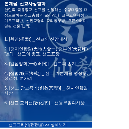
본계율, 선교사상철학
한민족 곡유종교 선교를 신앙하는 수행대중을 대
상으로하는 선교총림의 교리강좌. 교무교육과정과
기초교리반, 선인교당의 교리공부방, 오픈스터디,
열린 선문(仙門)
1.
[환인(桓因)] _ 선교의 신앙대상
2. [천지인합일(天地人合一) 천부인(天符印)
"옴"] _ 선교의 종표, 선교표장
3. [일심정회(一心正回)] _ 선교의 종지
4. [삼법계(三法戒)] _ 선교 기본계율 평정운,
정정취, 여가례
5. [선교 창교종리(創敎宗理)] _ 천지인합일
사상
6. [선교 교화선(敎化禪)] _ 선농무일여사상
선교교리(仙敎敎理) >> 상세보기