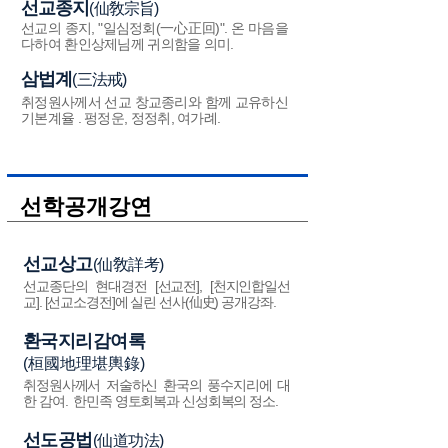
선교종지
(仙敎宗旨)
선교의 종지, "일심정회(一心正回)". 온 마음을
다하여 환인상제님께 귀의함을 의미.
삼법계
(三法戒)
취정원사께서 선교 창교종리와 함께 교유하신
기본계율 . 펑정운, 정정취, 여가례.
선학공개강연
선교상고
(仙敎詳考)
선교종단의 현대경전 [선교전], [천지인합일선
교]. [선교소경전]에 실린 선사(仙史) 공개강좌.
환국지리감여록
(桓國地理堪輿錄)
취정원사께서 저술하신 환국의 풍수지리에 대
한 감여. 한민족 영토회복과 신성회복의 정소.
선도공법
(仙道功法)