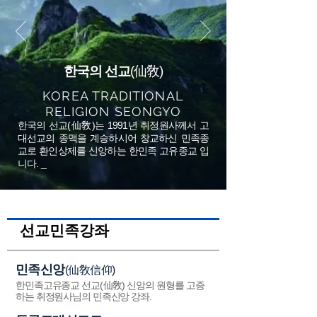
仙敎
한국의 선교
(
)
KOREA TRADITIONAL
RELIGION SEONGYO
한국의 선교(仙敎)는 1991년 취정원사께서 고
대선교의 종맥을 계승하시어 창교하신 민족종
교로 환인상제를 신앙하는 한민족 고유종교 입
니다. _
선교민족강좌
민족신앙
(仙敎信仰)
한민족고유종교 선교(仙敎) 신앙의 원형를 고증
하는 취정원사님의 민족신앙 강좌.